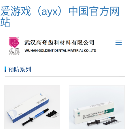
爱游戏（ayx）中国官方网
站
预防系列