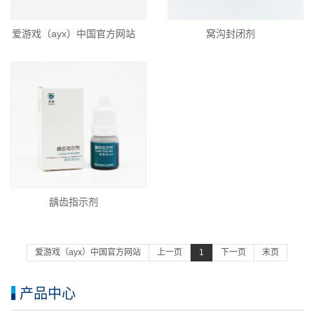
爱游戏（ayx）中国官方网站
窝沟封闭剂
龋齿指示剂
爱游戏（ayx）中国官方网站
上一页
1
下一页
末页
产品中心