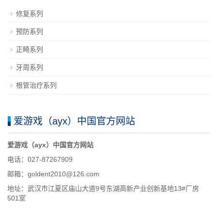
修复系列
预防系列
正畸系列
牙周系列
根管治疗系列
爱游戏（ayx）中国官方网站
爱游戏（ayx）中国官方网站
电话：027-87267909
邮箱：goldent2010@126.com
地址：武汉市江夏区庙山大道9号东湖高新产业创新基地13#厂房
501室