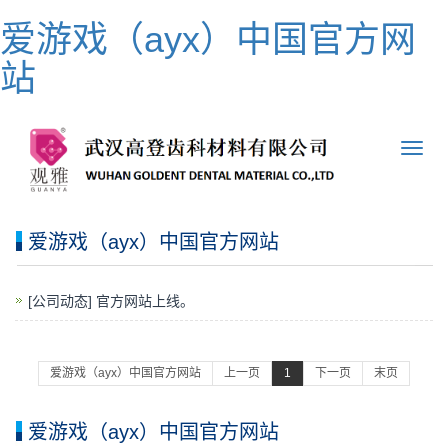
爱游戏（ayx）中国官方网
站
爱游戏（ayx）中国官方网站
[公司动态] 官方网站上线。
爱游戏（ayx）中国官方网站
上一页
1
下一页
末页
爱游戏（ayx）中国官方网站