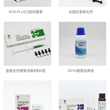
MTA PLUS口腔抑菌膏
光固化氢氧化钙
氢氧化钙根管消毒材料II型
EDTA根管润滑液