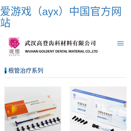
爱游戏（ayx）中国官方网
站
根管治疗系列