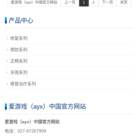
爱游戏（ayx）中国官方网站
上一页
1
2
下一页
末页
产品中心
修复系列
预防系列
正畸系列
牙周系列
根管治疗系列
爱游戏（ayx）中国官方网站
爱游戏（ayx）中国官方网站
电话：027-87267909